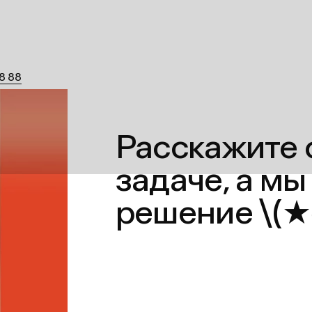
, дом 6с3, Москва
Расскажите о ва
с
задаче, а мы пр
y.ru
решение \(★ω★)
nal.ony.ru
 за нами:
e