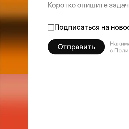
Сообщение отпра
Мы на связи
(ﾉ◕ヮ◕)ﾉ・ﾟ✧