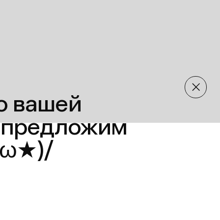
шей
едложим
/