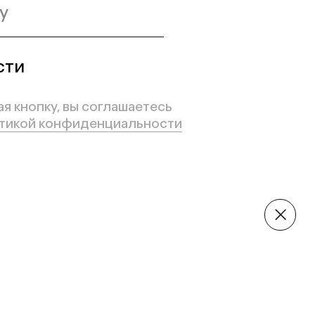
влено!