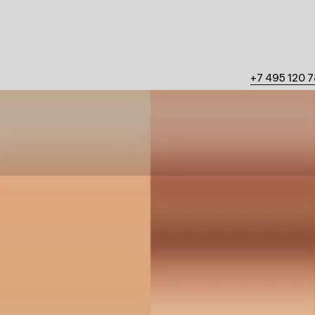
+7 495 120 78 88
Берсеневская наб.
Заказать проект
:
Работать у на
mail@signal.on
job@sig
Следите
YouTub
Telegram