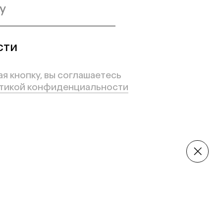
влено!