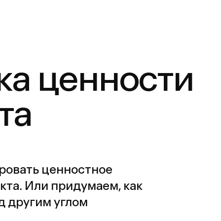
придумаем, как
 углом
Анализ исследований клиента
Кейс-стади (изучение формулы
успеха +экспертные интервью)
Сценарное планирование
Глубинные интервью