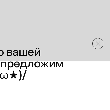
шей
едложим
/