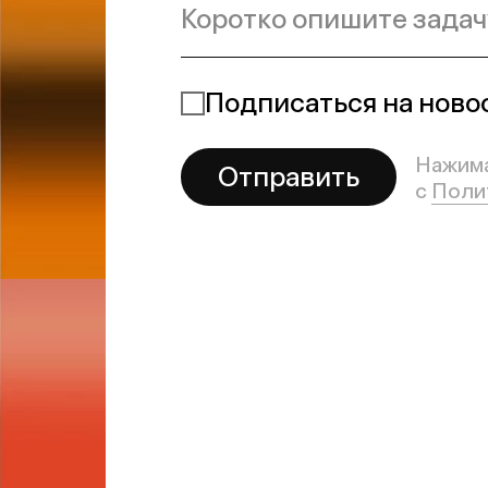
Сообщение отпра
Мы на связи
(ﾉ◕ヮ◕)ﾉ・ﾟ✧