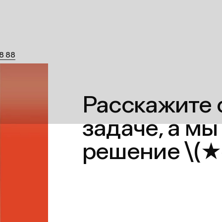
, дом 6с3, Москва
Расскажите о ва
с
задаче, а мы пр
y.ru
решение \(★ω★)
nal.ony.ru
 за нами:
e