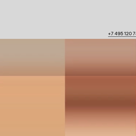
+7 495 120 78 88
Берсеневская наб.
Заказать проект
:
Работать у на
mail@signal.on
job@sig
Следите
YouTub
Telegram