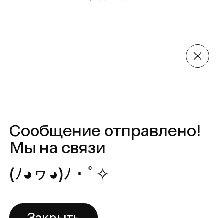
(ﾉ◕ヮ◕)ﾉ・ﾟ✧
Закрыть