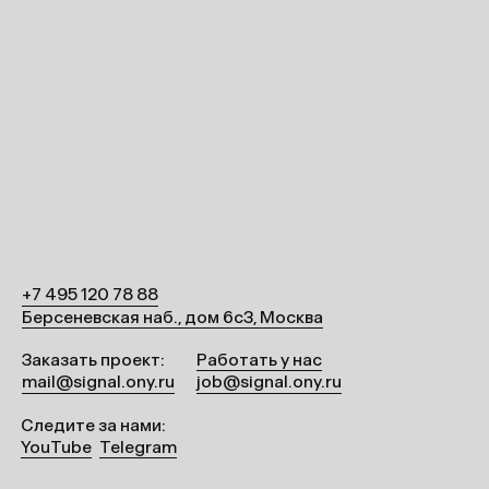
+7 495 120 78 88
Берсеневская наб., дом 6с3, Москва
Заказать проект
:
Работать у нас
mail@signal.ony.ru
job@signal.ony.ru
Следите за нами:
YouTube
Telegram
Расскажите
о вашей задаче,
а мы предложим
решение \(★ω★)/