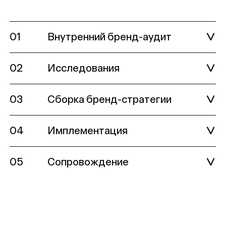
Обсудить проект
Методы
Заказать проект:
Кейсы
hello@signal.ony.ru
Публикации
Работать у нас
О нас
job@signal.ony.ru
Следите за нами:
YouTube
Telegram