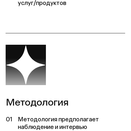
Методология
01
Методология предполагает
наблюдение и интервью
с клиентами в момент
взаимодействия с продуктом,
сервисом бренда или частью его
коммуникации
02
Интервью направлено
на самостоятельное
рефлексирование респондентом
своего опыта (через наводящие
вопросы) и наблюдение со стороны
исследователя/интервьюера