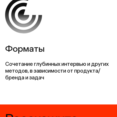
Расскажите
о вашей задаче
(ﾉ>ω<)ﾉ :｡･:*:･ﾟ'★
Обсудить проект
Методы
Заказать проект:
Кейсы
hello@signal.ony.ru
Публикации
Работать у нас
О нас
job@signal.ony.ru
Следите за нами: