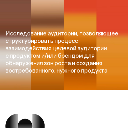
Исследование аудитории, позволяющее
структурировать процесс
взаимодействия целевой аудитории
с продуктом и/или брендом для
обнаружения зон роста и создания
востребованного, нужного продукта
Задачи