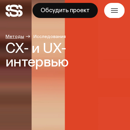
Обсудить проект
-
Методы
→
Исследования
CX- и UX-
интервью