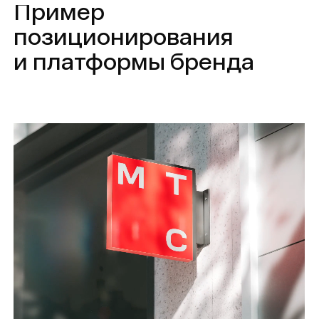
МТС — экосистема цифровых сервисов,
один из крупнейших мобильных
операторов в РФ.
Смотреть кейс
Расскажите
о вашей задаче
(ﾉ>ω<)ﾉ :｡･:*:･ﾟ'★
Обсудить проект