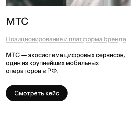
Методы
Заказать проект:
Кейсы
hello@signal.ony.ru
Публикации
Работать у нас
О нас
job@signal.ony.ru
Следите за нами:
YouTube
Telegram