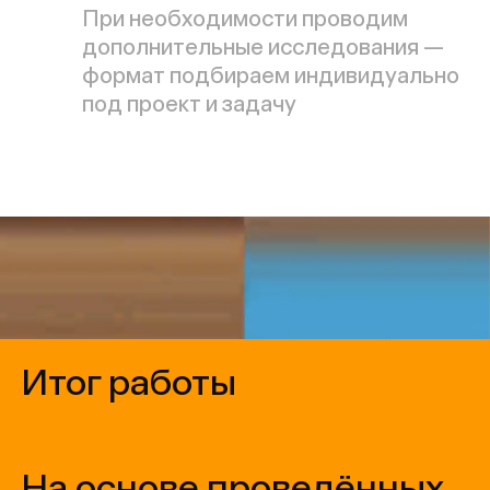
На основе проведённых
исследований и стоящих
перед бизнесом задач
определяем ключевые
смыслы, на которых
будет базироваться
бренд. Разрабатываем
документ платформы
бренда
Пример
позиционирования