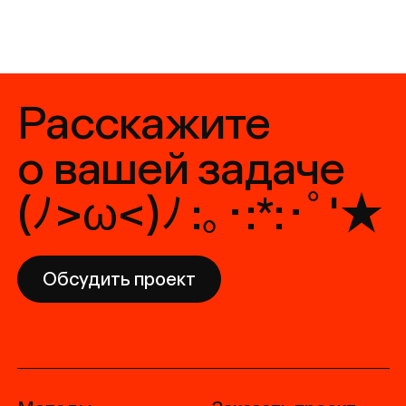
Методы
Заказать проект:
Кейсы
hello@signal.ony.ru
Публикации
Работать у нас
О нас
job@signal.ony.ru
Следите за нами:
YouTube
Telegram
© 2026 Сигнал часть
ONY
Политика конфиденциальности