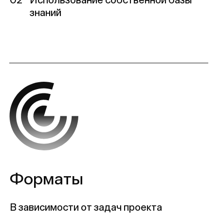
Форматы
В зависимости от задач проекта
Расскажите
о вашей задаче
(ﾉ>ω<)ﾉ :｡･:*:･ﾟ'★
Обсудить проект